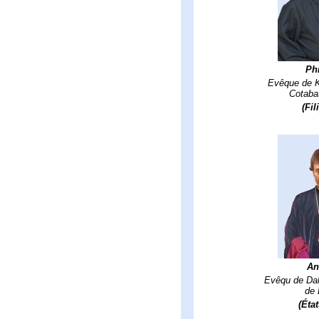
Phi
Evêque de K
Cotaba
(Fil
An
Evêqu de Dal
de 
(Éta