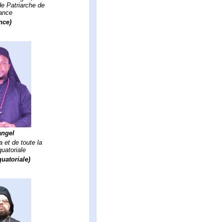
de Patriarche de
rance
nce)
angel
 et de toute la
uatoriale
uatoriale)