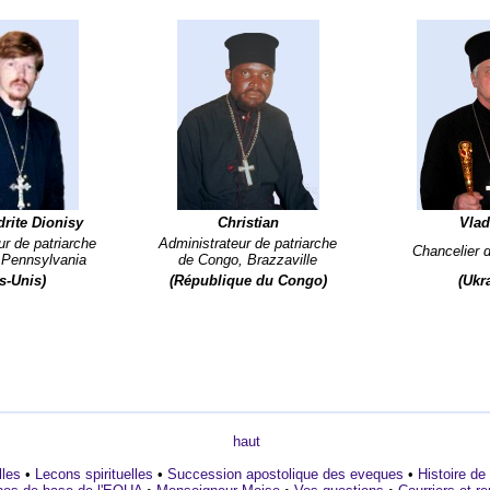
rite Dionisy
Christian
Vlad
ur de patriarche
Administrateur de patriarche
Chancelier 
e Pennsylvania
de Congo, Brazzaville
ts-Unis)
(République du Congo)
(Ukr
haut
les
•
Lecons spirituelles
•
Succession apostolique des eveques
•
Histoire de