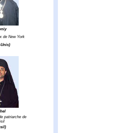
oniy
x de New York
-Unis)
hel
de patriarche de
sil
sil)