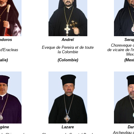
odoros
Andreï
Sera
Choreveque 
Eveque de Pereira et de toute
d'Eracleas
de vicaire de l'
la Colombie
Mex
talie)
(Colombie)
(Mex
gène
Lazare
Dan
Archevêqu 