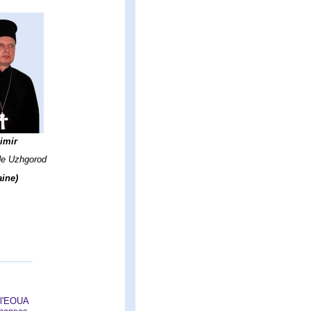
imir
de Uzhgorod
aine)
 l'EOUA