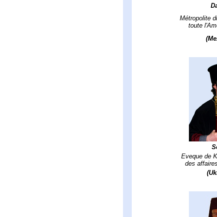
Da
Métropolite 
toute l'Am
(Me
S
Eveque de Ki
des affaire
(Uk