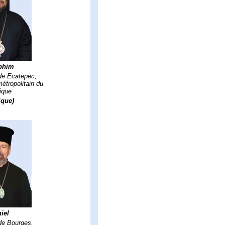
phim
de Ecatepec,
métropolitain du
ique
ique)
iel
de Bourges,