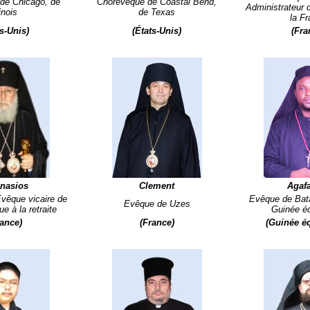
de Chicago, de
Choreveque de Coastal Bend,
Administrateur 
linois
de Texas
la F
ts-Unis)
(États-Unis)
(Fra
nasios
Clement
Agaf
vêque vicaire de
Evêque de Bata
Evêque de Uzes
e à la retraite
Guinée éq
rance)
(France)
(Guinée éq