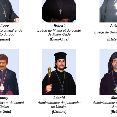
lippe
Robert
Ant
oronadal et de
Evêqu de Miami et du comté
Evêqu de Bron
to du Sud
de Miami-Dade
ipinas)
(États-Unis)
(États
toniy
Léonid
Mic
las et de comté
Administrateur de patriarche
Administrateur 
Dallas
de Ukraine
Bré
ts-Unis)
(Ukraine)
(Bré