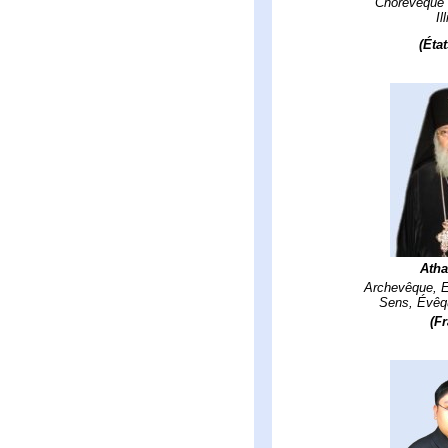
Choreveque 
Il
(Éta
Atha
Archevêque, E
Sens, Évêqu
(F