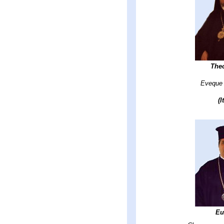
The
Eveque 
(I
Eu