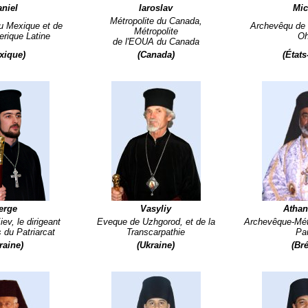
niel
Iaroslav
Mic
Métropolite du Canada,
du Mexique et de
Archevêqu de
Métropolite
erique Latine
Oh
de l'EOUA du Canada
xique)
(Canada)
(États
erge
Vasyliy
Athan
ev, le dirigeant
Eveque de Uzhgorod, et de la
Archevêque-Mét
s du Patriarcat
Transcarpathie
Pa
raine)
(Ukraine)
(Bré