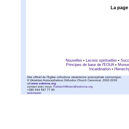
La page 
Nouvelles
•
Lecons spirituelles
•
Succ
Principes de base de l'EOUA
•
Monse
Incardination
•
Hierarch
Site officiel de l'Eglise orthodoxe ukrainienne autocephale cannonique,
© Ukrainian Autocephalous Orthodox Church Canonical, 2002-2026
url:
www.soborna.org
contact avec nous:
PatriarchMoses@soborna.org
+380 044 587 77 90
webmaster