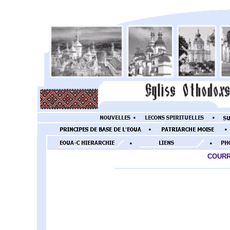
.
COURR