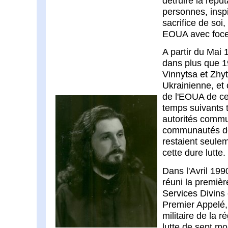
détruire la répu
personnes, insp
sacrifice de soi
EOUA avec foce
A partir du Mai
dans plus que 19
Vinnytsa et Zhyt
Ukrainienne, et
de l'EOUA de ces
temps suivants 
autorités commu
communautés de
restaient seule
cette dure lutte.
Dans l'Avril 199
réuni la premi
Services Divins 
Premier Appelé, 
militaire de la 
lutte de sept moi