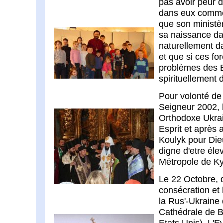
pas avoir peur 
dans eux comme à
que son ministè
sa naissance dan
naturellement d
et que si ces for
problèmes des Et
spirituellement 
Pour volonté de
Seigneur 2002, 
Orthodoxe Ukrain
Esprit et après
Koulyk pour Dieu,
digne d'etre éle
Métropole de Kyi
Le 22 Octobre, d
consécration et 
la Rus'-Ukraine
Cathédrale de Bo
Etats Unis). L'