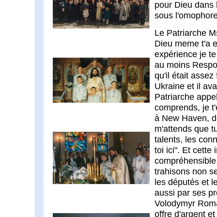
pour Dieu dans 
sous l'omophore
Le Patriarche Mst
Dieu meme t'a e
expérience je te
au moins Respon
qu'il était assez 
Ukraine et il av
Patriarche appela
comprends, je t
à New Haven, da
m'attends que t
talents, les con
toi ici". Et cett
compréhensible,
trahisons non s
les députés et 
aussi par ses 
Volodymyr Roman
offre d'argent e