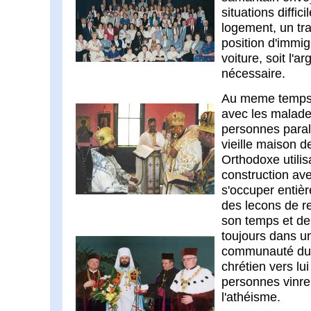
situations diffic
logement, un tra
position d'immigr
voiture, soit l'a
nécessaire.
Au meme temps l
avec les malades
personnes paraly
vieille maison d
Orthodoxe utilis
construction ave
s'occuper entièr
des lecons de re
son temps et de
toujours dans u
communauté du P
chrétien vers lu
personnes vinren
l'athéisme.