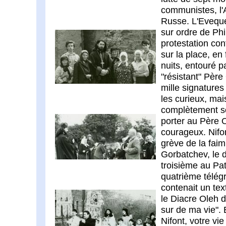
communistes, l'
Russe. L'Eveque
sur ordre de Ph
protestation con
sur la place, en
nuits, entouré p
"résistant" Père 
mille signatures
les curieux, ma
complètement s
porter au Père 
courageux. Nifo
grève de la fai
Gorbatchev, le 
troisième au Pa
quatrième télég
contenait un tex
le Diacre Oleh d
sur de ma vie". 
Nifont, votre vie