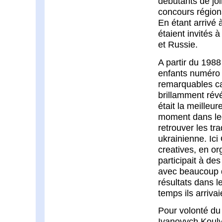
débutants de jo
concours région
En étant arrivé à
étaient invités à
et Russie.
A partir du 1988
enfants numéro 1
remarquables ca
brillamment rév
était la meilleu
moment dans leq
retrouver les tra
ukrainienne. Ic
creatives, en or
participait à de
avec beaucoup d
résultats dans l
temps ils arriva
Pour volonté du 
Ivanovych Kouly