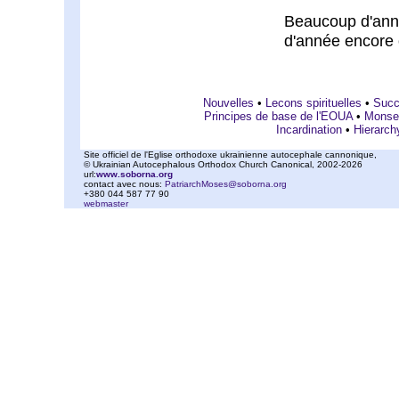
Beaucoup d'anné
d'année encore 
Nouvelles
•
Lecons spirituelles
•
Succ
Principes de base de l'EOUA
•
Monse
Incardination
•
Hierarch
Site officiel de l'Eglise orthodoxe ukrainienne autocephale cannonique,
© Ukrainian Autocephalous Orthodox Church Canonical, 2002-2026
url:
www.soborna.org
contact avec nous:
PatriarchMoses@soborna.org
+380 044 587 77 90
webmaster