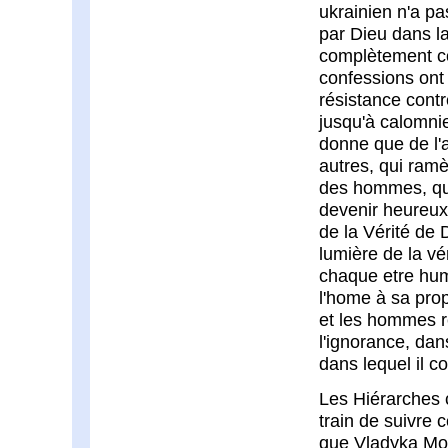
ukrainien n'a p
par Dieu dans l
complètement c
confessions ont p
résistance contre
jusqu'à calomnier
donne que de l'
autres, qui ram
des hommes, qui 
devenir heureux.
de la Vérité de 
lumière de la vé
chaque etre huma
l'home à sa pro
et les hommes re
l'ignorance, da
dans lequel il 
Les Hiérarches c
train de suivre 
que Vladyka Moi