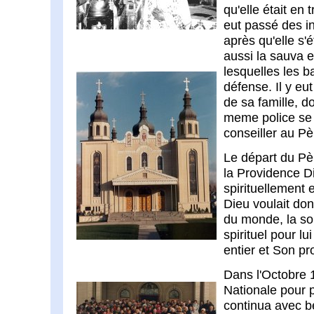
qu'elle était en 
eut passé des i
après qu'elle s'
aussi la sauva 
lesquelles les b
défense. Il y eu
de sa famille, d
meme police se g
conseiller au Pè
Le départ du Pèr
la Providence Di
spirituellement 
Dieu voulait don
du monde, la sol
spirituel pour l
entier et Son pr
Dans l'Octobre 1
Nationale pour p
continua avec b