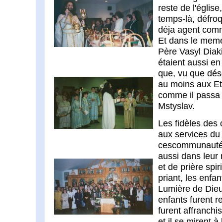
reste de l'église
temps-là, défro
déja agent comm
Et dans le meme
Père Vasyl Diak
étaient aussi en 
que, vu que déso
au moins aux Et
comme il passa 
Mstyslav.
Les fidèles des
aux services du 
cescommunautés 
aussi dans leur 
et de prière spir
priant, les enfa
Lumière de Dieu
enfants furent r
furent affranchis
et il se mirent 