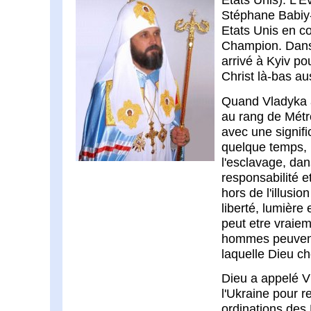
Stéphane Babiy-
Etats Unis en c
Champion. Dans
arrivé à Kyiv po
Christ là-bas au
Quand Vladyka a
au rang de Métr
avec une signifi
quelque temps, 
l'esclavage, da
responsabilité e
hors de l'illusion
liberté, lumière 
peut etre vraie
hommes peuvent 
laquelle Dieu cho
Dieu a appelé V
l'Ukraine pour r
ordinations des