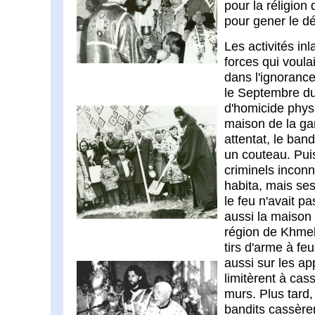
pour la réligion
pour gener le d
Les activités in
forces qui voula
dans l'ignorance
le Septembre du 
d'homicide physi
maison de la gar
attentat, le ban
un couteau. Pui
criminels incon
habita, mais ses
le feu n'avait p
aussi la maison 
région de Khmeln
tirs d'arme à fe
aussi sur les ap
limitèrent à cas
murs. Plus tard,
bandits cassère