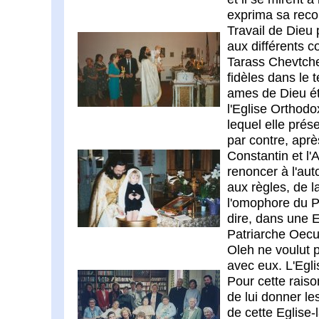
exprima sa reco
Travail de Dieu 
aux différents 
Tarass Chevtche
fidèles dans le 
ames de Dieu ét
l'Eglise Orthod
lequel elle prés
par contre, aprè
Constantin et l'
renoncer à l'aut
aux règles, de l
l'omophore du P
dire, dans une E
Patriarche Oecum
Oleh ne voulut p
avec eux. L'Egli
Pour cette rais
de lui donner le
de cette Eglise-l