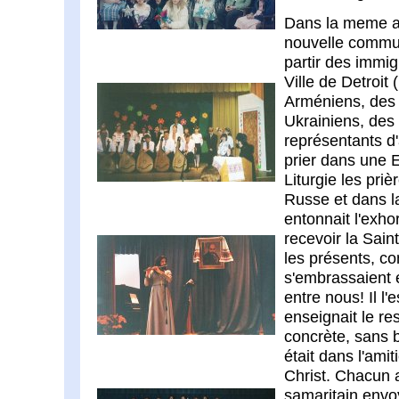
Dans la meme an
nouvelle commun
partir des immi
Ville de Detroit 
Arméniens, des
Ukrainiens, des
représentants d'
prier dans une E
Liturgie les pri
Russe et dans la
entonnait l'exho
recevoir la Sain
les présents, co
s'embrassaient e
entre nous! Il l'e
enseignait le re
concrète, sans 
était dans l'ami
Christ. Chacun a
samaritain envoy