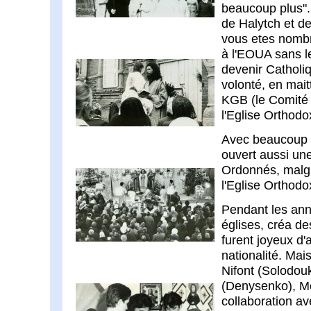
beaucoup plus".
de Halytch et de
vous etes nombre
à l'EOUA sans l
devenir Catholiq
volonté, en mait
KGB (le Comité p
l'Eglise Orthod
Avec beaucoup d
ouvert aussi un
Ordonnés, malgré
l'Eglise Orthod
Pendant les anné
églises, créa d
furent joyeux d'a
nationalité. Mai
Nifont (Solodouk
(Denysenko), Mé
collaboration a